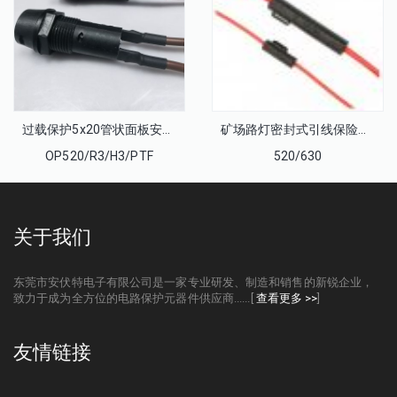
过载保护5x20管状面板安装型螺旋式保险丝座10A250V 焊线带连接器 OP520/R3/H3/PTF
矿场路灯密封式引线保险管座 5x20线束安装防水电流保险丝座6x30
OP520/R3/H3/PTF
520/630
关于我们
东莞市安伏特电子有限公司是一家专业研发、制造和销售的新锐企业，
致力于成为全方位的电路保护元器件供应商......[
查看更多 >>
]
友情链接