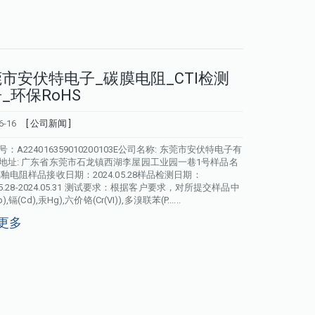
市安伏特电子_碳膜电阻_CTI检测
_环保RoHS
6-16
[ 公司新闻 ]
：A224016359010200103E公司名称: 东莞市安伏特电子有
地址: 广东省东莞市石龙镇西湖李屋园工业园一巷1号样品名
璃釉电阻样品接收日期：2024.05.28样品检测日期：
.05.28-2024.05.31 测试要求：根据客户要求，对所提交样品中
),镉(Cd),汞Hg),六价铬(Cr(VI)),多溴联苯(P......
更多