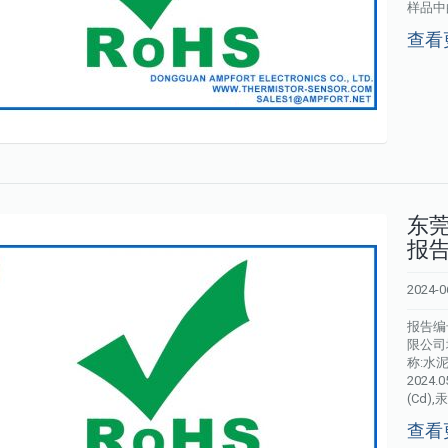
样品中的铅
查看
东莞
报告
2024-0
报告编号
限公司
称:水泥
2024
(Cd),汞
查看