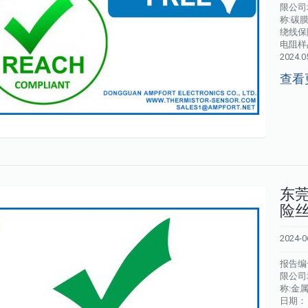
限公司
称:碳
绕线保
电阻样品
2024.05.
查看
东
险丝
2024-0
报告编号
限公司
称:金
日期： 