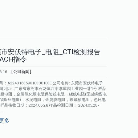
市安伏特电子_电阻_CTI检测报告
EACH指令
6-16
[ 公司新闻 ]
：A224016359010300103E 公司名称: 东莞市安伏特电子
司 地址: 广东省东莞市石龙镇西湖李屋园工业园一巷1号 样品
碳膜电阻，金属氧化膜电阻保险丝电阻，绕线电阻(无感绕线电
保险丝电阻)，水泥电阻，金属膜电阻，玻璃釉电阻，色环电
样品接收日期：2024.05.28 样品检测日期： 2024.05.28-
..
更多