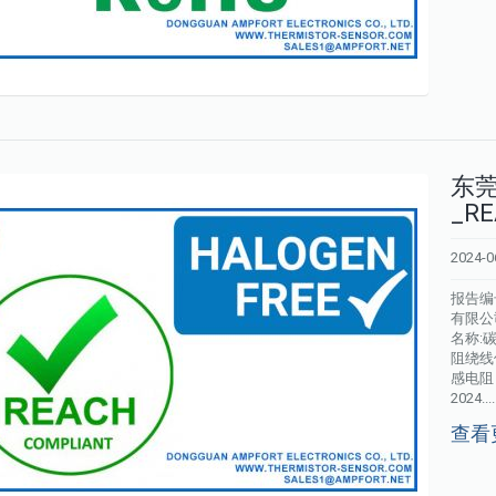
东莞
_R
2024-0
报告编号
有限公
名称:
阻绕线
感电阻 
2024.....
查看