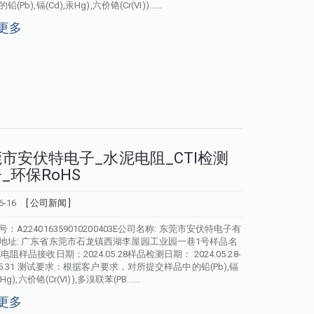
(Pb),镉(Cd),汞Hg),六价铬(Cr(VI))......
更多
市安伏特电子_水泥电阻_CTI检测
_环保RoHS
6-16
[ 公司新闻 ]
：A224016359010200403E公司名称: 东莞市安伏特电子有
地址: 广东省东莞市石龙镇西湖李屋园工业园一巷1号样品名
电阻样品接收日期：2024.05.28样品检测日期： 2024.05.28-
.05.31 测试要求：根据客户要求，对所提交样品中的铅(Pb),镉
Hg),六价铬(Cr(VI)),多溴联苯(PB......
更多